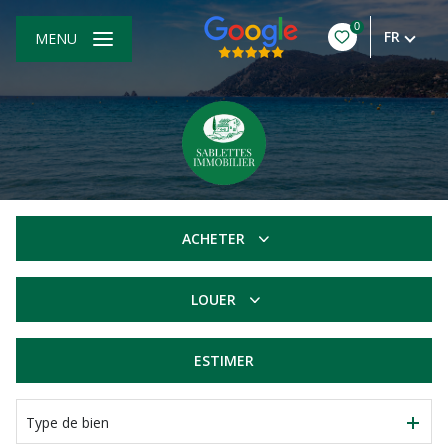
0
FR
MENU
ACHETER
De l'ancien
LOUER
à l'année
ESTIMER
Type de bien