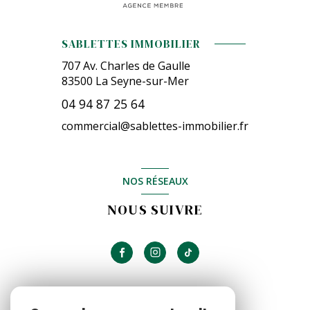
COPROPRIÉTÉ
4 étage(s)
SABLETTES IMMOBILIER
vue degagées
Copropriété
Oui
707 Av. Charles de Gaulle
83500
La Seyne-sur-Mer
cave
Nombre de lots
88
04 94 87 25 64
balcon
commercial@sablettes-immobilier.fr
NOS RÉSEAUX
NOUS SUIVRE
FINANCIER
INFORMATIONS FINANCIÈRES
Prix de vente honoraires TTC inclus
285 000 €
ADHÉRENTS