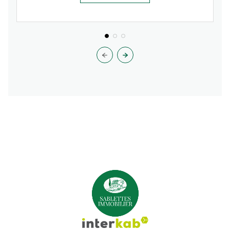
2 chambre(s)
1 salle(s) d'eau
construit en 1980
VOIR PLUS DE CARACTÉRISTIQUES
cuisine séparée (semi-équipée)
Chauffage individuel : air pulsé (electrique)
1 garage(s)
exposition Sud-Est
1 niveau(x)
2ème étage
INFO COPRO