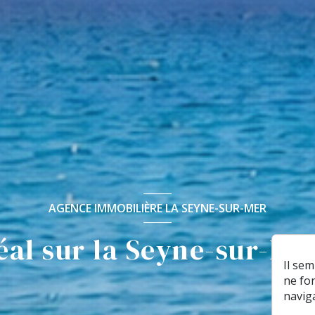
AGENCE IMMOBILIÈRE LA SEYNE-SUR-MER
éal sur la Seyne-sur-Mer
Il se
ne fo
navig