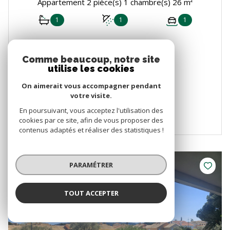
Appartement 2 pièce(s) 1 chambre(s) 26 m²
1
1
1
148 000 €
Proposé par
Comme beaucoup, notre site
utilise les cookies
Sablettes Immobilier
On aimerait vous accompagner pendant
VOIR LE BIEN
votre visite.
En poursuivant, vous acceptez l'utilisation des
cookies par ce site, afin de vous proposer des
contenus adaptés et réaliser des statistiques !
PARAMÉTRER
EXCLUSIF
PRIX EN BAISSE
TOUT ACCEPTER