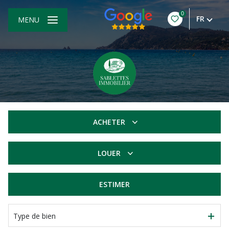
0
FR
MENU
ACHETER
De l'ancien
LOUER
à l'année
ESTIMER
Type de bien