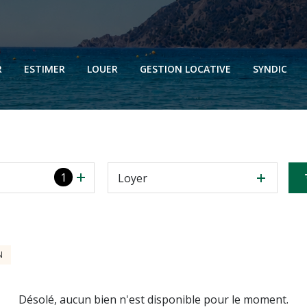
N
N
R
ESTIMER
LOUER
GESTION LOCATIVE
SYNDIC
N
N
1
Loyer
N
Désolé, aucun bien n'est disponible pour le moment.