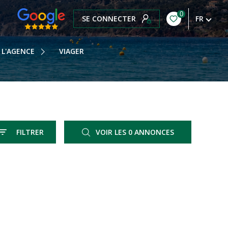
0
SE CONNECTER
FR
OTRE HISTOIRE
OTRE ÉQUIPE
L'AGENCE
VIAGER
OS HONORAIRES
OTRE BLOG
FILTRER
VOIR LES
0
ANNONCES
RÉINITIALISER