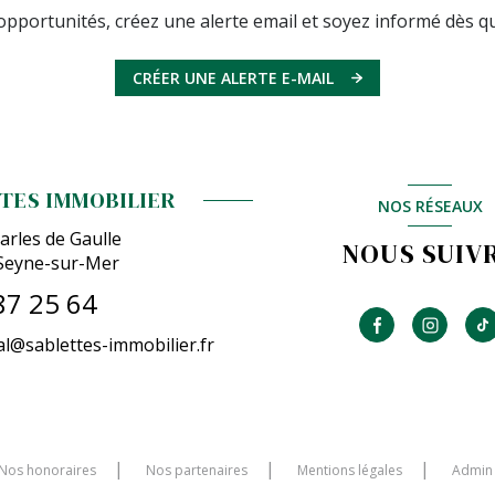
pportunités, créez une alerte email et soyez informé dès qu
CRÉER UNE ALERTE E-MAIL
TES IMMOBILIER
NOS RÉSEAUX
arles de Gaulle
NOUS SUIV
Seyne-sur-Mer
87 25 64
l@sablettes-immobilier.fr
Nos honoraires
Nos partenaires
Mentions légales
Admin